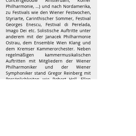
Concertgebouw Amsterdam, Kölner
Philharmonie, …) und nach Nordamerika,
zu Festivals wie den Wiener Festwochen,
Styriarte, Carinthischer Sommer, Festival
Georges Enescu, Festival di Perelada,
Imago Dei etc. Solistische Auftritte unter
anderem mit der Janacek Philharmonie
Ostrau, dem Ensemble Wien Klang und
dem Kremser Kammerorchester. Neben
regelmäßigen kammermusikalischen
Auftritten mit Mitgliedern der Wiener
Philharmoniker und der Wiener
Symphoniker stand Gregor Reinberg mit
Persönlichkeiten wie Robert Holl, Ellen
van Lier und John Malkovich auf der
Bühne.
Seit 2005 arbeitet er zudem intensiv mit
Künstlern aus den Bereichen Tanz,
Performance, Video und Malerei
(K.U.SCH, Isabella Kresse, Delphine Kini
Mae, Christoph Höschele etc.) Auftritte
u.a. im TanzQuartier Wien, WUK, Halle E,